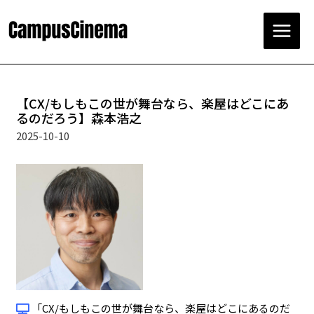
コ
ン
テ
Main
ン
ツ
Menu
へ
ス
【CX/もしもこの世が舞台なら、楽屋はどこにあ
キ
るのだろう】森本浩之
ッ
2025-10-10
プ
「CX/もしもこの世が舞台なら、楽屋はどこにあるのだ