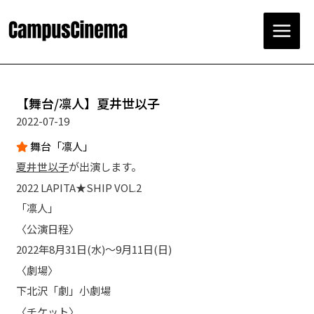
コ
ン
テ
Main
ン
ツ
Menu
へ
ス
【舞台/凛人】夏井世以子
キ
2022-07-19
ッ
プ
舞台「凛人」
夏井世以子
が出演します。
2022 LAPITA★SHIP VOL.2
「凛人」
〈公演日程〉
2022年8月31日(水)～9月11日(日)
〈劇場〉
下北沢「劇」小劇場
〈チケット〉