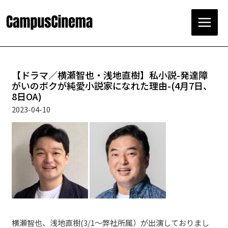
コ
ン
テ
Main
ン
ツ
Menu
へ
ス
【ドラマ／横瀬智也・浅地直樹】私小説-発達障
キ
がいのボクが純愛小説家になれた理由-(4月7日、
ッ
8日OA)
プ
2023-04-10
横瀬智也
、
浅地直樹
(3/1～弊社所属）が出演しておりまし