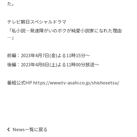
た。
テレビ朝日スペシャルドラマ
「私小説―発達障がいのボクが純愛小説家になれた理由
―」
前編：2023年4月7日(金)よる11時15分～
後編：2023年4月8日(土)よる11時00分放送～
番組公式HP
https://www.tv-asahi.co.jp/shishosetsu/
投
稿
ナ
News一覧に戻る
ビ