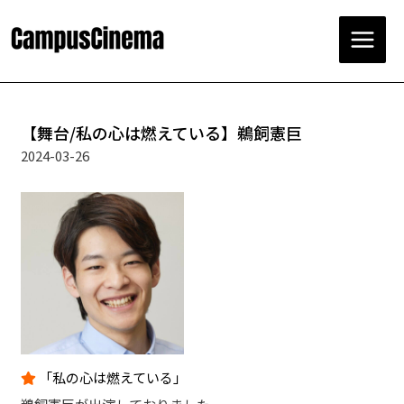
コ
ン
テ
Main
ン
ツ
Menu
へ
ス
【舞台/私の心は燃えている】鵜飼憲巨
キ
2024-03-26
ッ
プ
「私の心は燃えている」