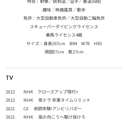
特技：射撃／銃剣道／空手／書道(6段)
趣味：映画鑑賞／散歩
免許：大型自動車免許／大型自動二輪免許
スキューバーダイビングライセンス
乗馬ライセンス4級
サイズ：身長167cm B94 W78 H93
頭囲57cm 靴27cm
TV
2022
NHK
クローズアップ現代
+
2022
NHK
夜ドラ
卒業タイムリミット
2021
CX
奇跡体験
!
アンビリバボー
2021
NHK
風の向こうへ駆け抜けろ